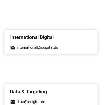
International Digital
international@iqdigital.de
Data & Targeting
data@iqdigital.de